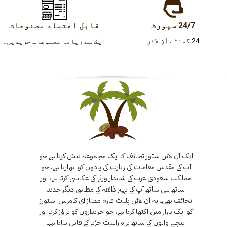
24/7 سپورٹ
قابل اعتماد مصنوعات
24 گھنٹے آن لائن
ایک سے زیادہ مصنوعات خریدیں۔
ایک آن لائن سٹور تحائف کا ایک مجموعہ پیش کرتا ہے جو
آپ کے مقدس مقامات کی زیارت کی یادوں کو ابھارتا ہے، جو
مملکت سعودی عرب کے شاندار ورثے کی عکاسی کرتا ہے، اور
ساتھ ہی ساتھ آپ کے بہتر ذائقہ کے مطابق دیگر جدید
تحائف بھی۔ یہ آن لائن پلیٹ فارم ممتاز ای کامرس اسٹورز
کو ایک بازار میں اکٹھا کرتا ہے، جو خریداروں کو براؤز کرنے اور
بیچنے والوں کے ساتھ براہ راست جڑنے کے قابل بناتا ہے۔