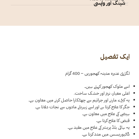
شپنگ اور واپسی
ایک تفصیل
لگژری عنبرہ مدینہ کھجوریں – 400 گرام
اسے ملوک کھجور کہتے ہیں۔
اعلی معیار، نرم اور خشک ساخت.
یہ کیڑے مارنے اور جراثیم سے چھٹکارا حاصل کرنے میں معاون ہے۔
جگر کا علاج کرتا ہے اور اسے زہریلے مادوں سے نجات دلاتا ہے۔
ہیضے کے علاج میں معاون ہے۔
قبض کا علاج کرتا ہے۔
یہ ہائی بلڈ پریشر کے علاج میں مفید ہے۔
ڈائیوریسس میں مدد کرتا ہے۔