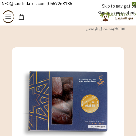
0567268186| INFO@saudi-dates.com
اردو
Skip to navigation
Skip to main content
Home
/
مدینہ کی تاریخیں