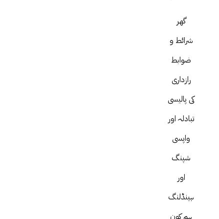
گھر
شرائط و
ضوابط
رازداری
کی پالیسی
تبادلہ اور
واپسی
شپنگ
اور
ہینڈلنگ
ہم کون