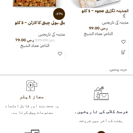
المدینہ لگژری عجوہ – 1 کلو
-37%
مدینہ کی تاریخیں
بٹی ہوئی چینی کا کارٹن – 3 کلو
ر.س
99.00
تا
التاجر:
عماد الشيخ
مدینہ کی تاریخیں
ر.س
79.00
ر.س
125.00
م
التاجر:
عماد الشيخ
مزید پڑھیں
مجاز ڈیلر
یہ صحت مند اور قابل اعتماد
فرسٹ کلاس کی تاریخیں۔
مصنوعات پیش کرتا ہے۔
ہفتے کے آخر میں فروخت