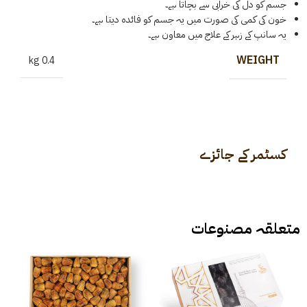
جسم کو دل کی خرابی سے بچاتا ہے۔
خون کی کمی کی صورت میں یہ جسم کو فائدہ دیتا ہے۔
یہ سانپ کے زہر کے علاج میں معاون ہے۔
WEIGHT
0.4 kg
کسٹمر کے جائزے
متعلقہ مصنوعات