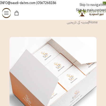
0567268186| INFO@saudi-dates.com
اردو
Skip to navigation
Skip to main content
Home
/
مدینہ کی تاریخیں