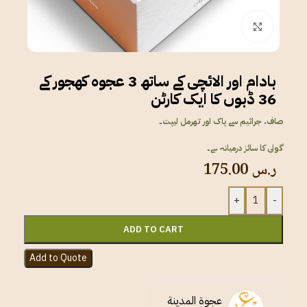
Click to enlarge
بادام اور الائچی کے ساتھ 3 عجوہ کھجور کے
36 ڈبوں کا ایک کارٹن
صاف، جراثیم سے پاک اور تھرمل لیپت۔
گولی کا سائز درمیانہ ہے۔
ر.س
175.00
+
-
ADD TO CART
Add to Quote
عجوة المدينة