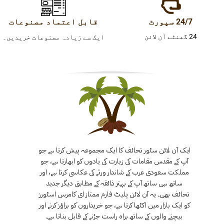
24/7 سپورٹ
قابل اعتماد مصنوعات
24 گھنٹے آن لائن
ایک سے زیادہ مصنوعات خریدیں۔
ایک آن لائن سٹور تحائف کا ایک مجموعہ پیش کرتا ہے جو
آپ کے مقدس مقامات کی زیارت کی یادوں کو ابھارتا ہے، جو
مملکت سعودی عرب کے شاندار ورثے کی عکاسی کرتا ہے، اور
ساتھ ہی ساتھ آپ کے بہتر ذائقہ کے مطابق دیگر جدید
تحائف بھی۔ یہ آن لائن پلیٹ فارم ممتاز ای کامرس اسٹورز
کو ایک بازار میں اکٹھا کرتا ہے، جو خریداروں کو براؤز کرنے اور
بیچنے والوں کے ساتھ براہ راست جڑنے کے قابل بناتا ہے۔