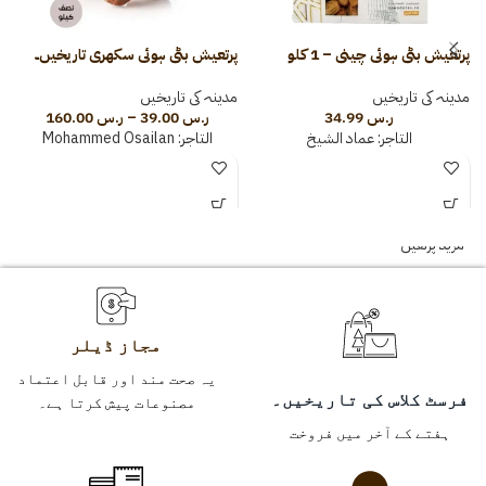
پرتعیش بٹی ہوئی چینی – 1 کلو
پرتعیش بٹی ہوئی سکھری تاریخیں۔
مدینہ کی تاریخیں
مدینہ کی تاریخیں
س
ر.س
34.99
ر.س
39.00
–
ر.س
160.00
التاجر:
عماد الشيخ
التاجر:
Mohammed Osailan
م
مزید پڑھیں
مجاز ڈیلر
یہ صحت مند اور قابل اعتماد
فرسٹ کلاس کی تاریخیں۔
مصنوعات پیش کرتا ہے۔
ہفتے کے آخر میں فروخت