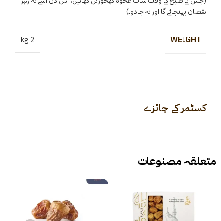
(جس نے صبح کے وقت سات عجوہ کھجوریں کھائیں، اس دن اسے نہ زہر
نقصان پہنچائے گا اور نہ جادو۔)
WEIGHT
2 kg
کسٹمر کے جائزے
متعلقہ مصنوعات