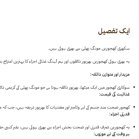
ایک تفصیل
سکھری کھجوریں مونگ پھلی سے بھری ہوئی ہیں۔
یہ بھری ہوئی کھجوریں بھرپور ذائقوں اور ہم آہنگ غذائی اجزاء کا بہترین امتزاج 
مزیدار اور متوازن ذائقہ:
سوکاری کھجور میں ایک میٹھا، بھرپور ذائقہ ہوتا ہے جو مونگ پھلی کے کریمی ذائقے
غذائیت کی قیمت:
کھجور صحت مند جسم کے لیے وٹامنز اور معدنیات کا بھرپور ذریعہ ہیں، جب کہ مو
قدرتی اجزاء:
یہ کھجوریں صرف قدرتی اور صحت بخش اجزاء سے بھری ہوئی ہیں، بغیر کسی حفا
ہر وقت کے لیے موزوں: