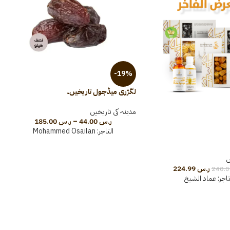
-19%
لگژری میڈجول تاریخیں۔
ن
مدینہ کی تاریخیں
م
ر.س
44.00
–
ر.س
185.00
التاجر:
Mohammed Osailan
ں
ر.س
224.99
تاجر:
عماد الشيخ