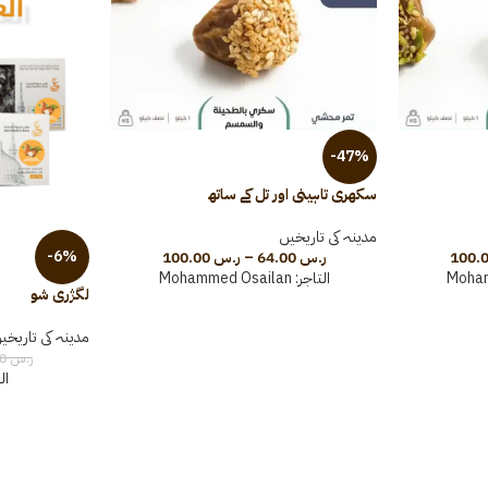
-47%
سکھری تاہینی اور تل کے ساتھ
مدینہ کی تاریخیں
-6%
ر.س
64.00
–
ر.س
100.00
Moha
التاجر:
Mohammed Osailan
لگژری شو
مدینہ کی تاریخی
ر.س
240.00
ال