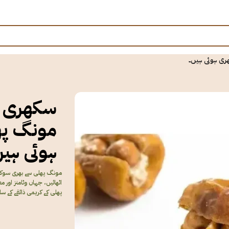
ری ہوئی ہیں۔
سکھری 
مونگ پھ
ہوئی ہیں
مونگ پھلی سے بھری سوکاری
اٹھائیں، جہاں وٹامنز اور 
پھلی کے کریمی ذائقے کے سات