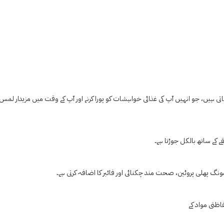
بناتی ہیں، جو انہیں آپ کی غذائی خواہشات کو پورا کرنے اور آپ کے وقت میں مزیدار لمس 
 کے ساتھ بالکل جوڑتا ہے۔
نگ پھلی پروٹین، صحت مند چکنائی اور فائبر کا اضافہ کرتی ہے۔
ظتی مواد کے