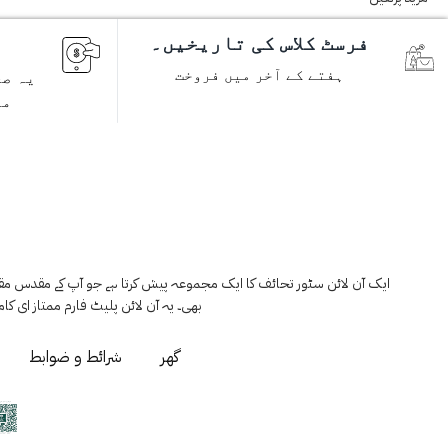
فرسٹ کلاس کی تاریخیں۔
ہفتے کے آخر میں فروخت
یہ صح
مص
ایک آن لائن سٹور تحائف کا ایک مجموعہ پیش کرتا ہے جو آپ کے مقدس مقامات
بھی۔ یہ آن لائن پلیٹ فارم ممتاز ای کامر
گھر
شرائط و ضوابط