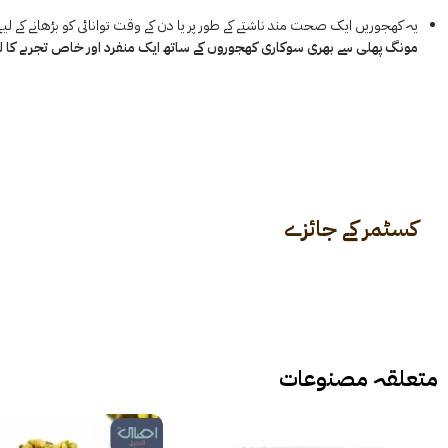
یہ کھجوریں ایک صحت مند ناشتے کے طور پر یا دن کے وقت توانائی کو بڑھانے کے لیے ت
مونگ پھلی سے بھری سوکاری کھجوروں کے ساتھ ایک منفرد اور خاص تجربے کا لطف ا
کسٹمر کے جائزے
متعلقہ مصنوعات