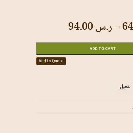
–
ر.س
94.00
ADD TO CART
Add to Quote
النخيل