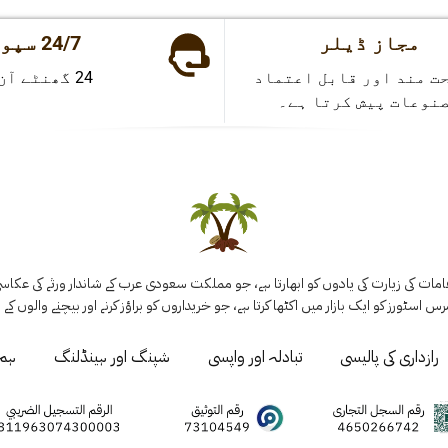
مجاز ڈیلر
24/7 سپورٹ
ت مند اور قابل اعتماد
24 گھنٹے آن لائن
نوعات پیش کرتا ہے۔
 کی زیارت کی یادوں کو ابھارتا ہے، جو مملکت سعودی عرب کے شاندار ورثے کی عکاسی ک
س اسٹورز کو ایک بازار میں اکٹھا کرتا ہے، جو خریداروں کو براؤز کرنے اور بیچنے والوں کے 
رازداری کی پالیسی
تبادلہ اور واپسی
شپنگ اور ہینڈلنگ
ہم 