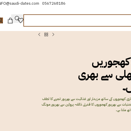
NFO@saudi-dates.com
0567268186
کھجوریں
لی سے بھری
۔
 کھجوروں کے ساتھ مزیدار اور غذائیت سے بھرپور تجربے کا لطف
معدنیات سے بھرپور کھجوروں کا قدرتی ذائقہ پروٹین سے بھرپور مونگ
ھ ملتا ہے۔