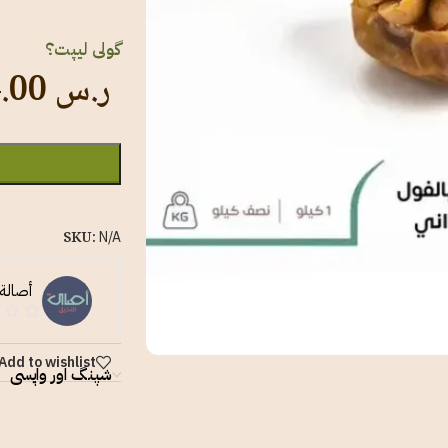
گولی لیپت؟
ر.س
64.00
SKU:
N/A
أصالة 
Add to wishlist
شپنگ اور واپسی