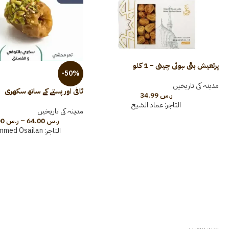
پرتعیش بٹی ہوئی چینی – 1 کلو
-50%
مدینہ کی تاریخیں
ٹافی اور پستے کے ساتھ سکھری
ر.س
34.99
التاجر:
عماد الشيخ
مدینہ کی تاریخیں
ر.س
64.00
–
ر.س
100.00
التاجر:
mmed Osailan
مزید پڑھیں