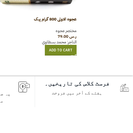
عجوہ الاولی 800 گرام پیک
مختصر عجوہ
ر.س
79.00
التاجر:
محمد بسطاوي
ADD TO CART
فرسٹ کلاس کی تاریخیں۔
ہفتے کے آخر میں فروخت
یہ صح
مص