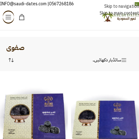
0567268186| INFO@saudi-dates.com
اردو
Skip to navigation
Skip to main content
Home
/
صفوی
صفوی
سائڈبار دکھائیں۔