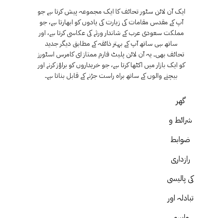
ایک آن لائن سٹور تحائف کا ایک مجموعہ پیش کرتا ہے جو
آپ کے مقدس مقامات کی زیارت کی یادوں کو ابھارتا ہے، جو
مملکت سعودی عرب کے شاندار ورثے کی عکاسی کرتا ہے، اور
ساتھ ہی ساتھ آپ کے بہتر ذائقہ کے مطابق دیگر جدید
تحائف بھی۔ یہ آن لائن پلیٹ فارم ممتاز ای کامرس اسٹورز
کو ایک بازار میں اکٹھا کرتا ہے، جو خریداروں کو براؤز کرنے اور
بیچنے والوں کے ساتھ براہ راست جڑنے کے قابل بناتا ہے۔
گھر
شرائط و
ضوابط
رازداری
کی پالیسی
تبادلہ اور
واپسی