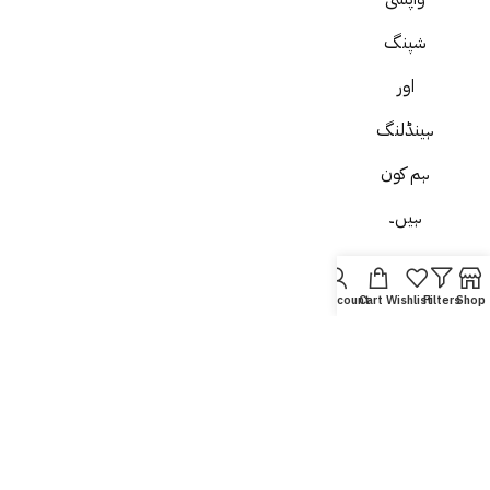
شپنگ
اور
ہینڈلنگ
ہم کون
ہیں۔
ہم سے
My account
Cart
Wishlist
Filters
Shop
رابطہ
کریں۔