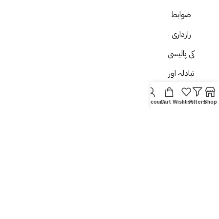
ضوابط
رازداری
کی پالیسی
تبادلہ اور
واپسی
My account
Cart
Wishlist
Filters
Shop
شپنگ
اور
ہینڈلنگ
ہم کون
ہیں۔
ہم سے