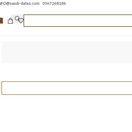
NFO@saudi-dates.com
0567268186