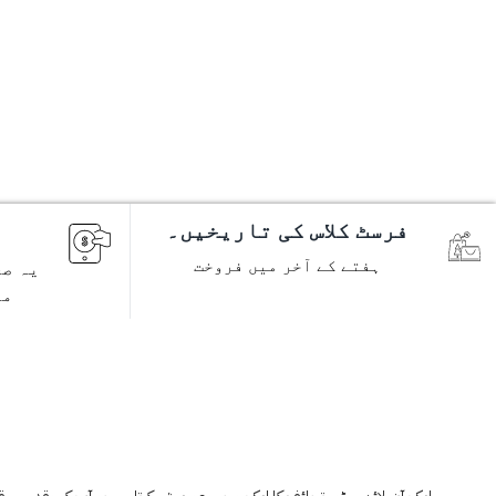
فرسٹ کلاس کی تاریخیں۔
ہفتے کے آخر میں فروخت
یہ صح
مص