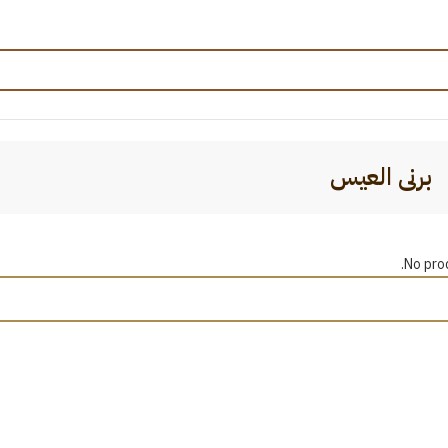
برنی العیس
No pro