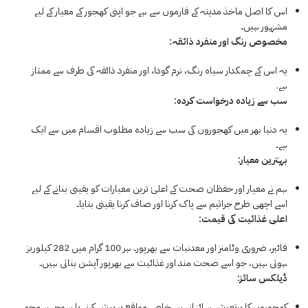
اس کا اصل ماخذ مدینہ کے فارموں سے ہے جو اپنی کھجور کے معیار کے لیے
مشہور ہیں۔
مخصوص رنگ اور منفرد ذائقہ:
یہ اس کے چمکدار سیاہ رنگ، نرم گودا، اور منفرد ذائقہ کی طرف سے ممتاز
ہے.
سب سے زیادہ درخواست کردہ:
یہ دنیا بھر میں کھجوروں کی سب سے زیادہ مطلوب اقسام میں سے ایک
ہے۔
بہترین معیار:
ہم نے معیار اور حفظان صحت کے اعلیٰ ترین معیارات کو یقینی بنانے کے لیے
اسے اچھی طرح جراثیم سے پاک کرنا اور صاف کرنا یقینی بنایا۔
اعلی غذائیت کی قیمت:
فائبر، ضروری وٹامنز اور معدنیات سے بھرپور۔ ہر 100 گرام میں 282 کیلوریز
ہوتی ہیں، جو اسے صحت مند اور غذائیت سے بھرپور آپشن بناتی ہیں۔
ڈیلکس سائز:
کھجوروں کا پرتعیش سائز انہیں خاص مواقع پر پیش کرنے یا سوچے سمجھے