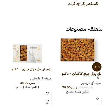
کسٹمر کے جائزے
متعلقہ مصنوعات
-37%
پرتعیش بٹی ہوئی چینی – 1 کلو
بٹی ہوئی چینی کا کارٹن – 3 کلو
مدینہ کی تاریخیں
ٹ
مدینہ کی تاریخیں
ر.س
34.99
ر.س
79.00
التاجر:
عماد الشيخ
ر.س
125.00
م
التاجر:
عماد الشيخ