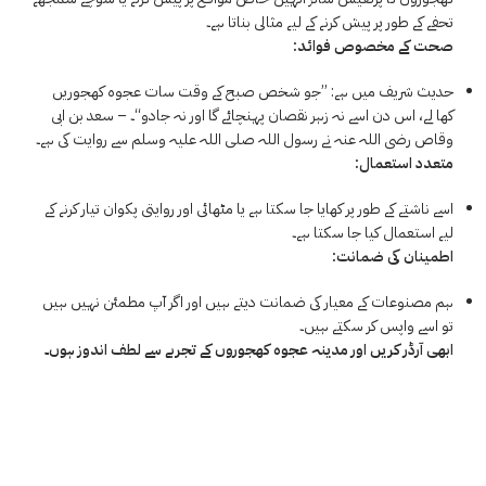
تحفے کے طور پر پیش کرنے کے لیے مثالی بناتا ہے۔
صحت کے مخصوص فوائد:
حدیث شریف میں ہے: ’’جو شخص صبح کے وقت سات عجوہ کھجوریں
کھا لے، اس دن اسے نہ زہر نقصان پہنچائے گا اور نہ جادو‘‘۔ – سعد بن ابی
وقاص رضی اللہ عنہ نے رسول اللہ صلی اللہ علیہ وسلم سے روایت کی ہے۔
متعدد استعمال:
اسے ناشتے کے طور پر کھایا جا سکتا ہے یا مٹھائی اور روایتی پکوان تیار کرنے کے
لیے استعمال کیا جا سکتا ہے۔
اطمینان کی ضمانت:
ہم مصنوعات کے معیار کی ضمانت دیتے ہیں اور اگر آپ مطمئن نہیں ہیں
تو اسے واپس کر سکتے ہیں۔
ابھی آرڈر کریں اور مدینہ عجوہ کھجوروں کے تجربے سے لطف اندوز ہوں۔