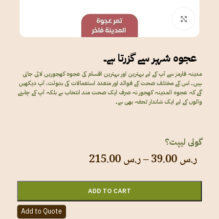
Click to enlarge
عجوہ شہر سے گزرتا ہے۔
مدینہ فارمز سے آپ کے لیے بہترین اور بہترین اقسام کی عجوہ کھجوریں لائی جاتی
ہیں۔ اس کے مختلف صحت کے فوائد اور متعدد استعمالات کی بدولت، آپ دیکھیں
گے کہ عجوہ المدینہ کھجور نہ صرف ایک صحت مند انتخاب ہے بلکہ آپ کے چاہنے
والوں کے لیے ایک شاندار تحفہ بھی ہے۔
گولی لیپت؟
ر.س
39.00
–
ر.س
215.00
ADD TO CART
Add to Quote