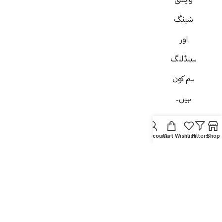
شپنگ
اور
ہینڈلنگ
ہم کون
ہیں۔
ہم سے
My account
Cart
Wishlist
Filters
Shop
رابطہ
کریں۔