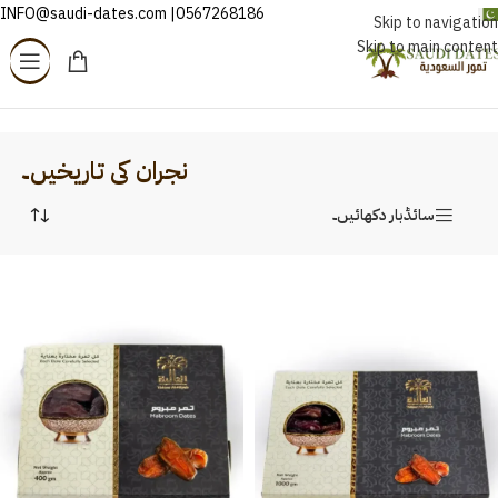
0567268186| INFO@saudi-dates.com
اردو
Skip to navigation
Skip to main content
Home
/
نجران کی تاریخیں۔
نجران کی تاریخیں۔
سائڈبار دکھائیں۔