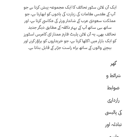
ایک آن لائن سٹور تحائف کا ایک مجموعہ پیش کرتا ہے جو
آپ کے مقدس مقامات کی زیارت کی یادوں کو ابھارتا ہے، جو
مملکت سعودی عرب کے شاندار ورثے کی عکاسی کرتا ہے، اور
ساتھ ہی ساتھ آپ کے بہتر ذائقہ کے مطابق دیگر جدید
تحائف بھی۔ یہ آن لائن پلیٹ فارم ممتاز ای کامرس اسٹورز
کو ایک بازار میں اکٹھا کرتا ہے، جو خریداروں کو براؤز کرنے اور
بیچنے والوں کے ساتھ براہ راست جڑنے کے قابل بناتا ہے۔
گھر
شرائط و
ضوابط
رازداری
کی پالیسی
تبادلہ اور
واپسی