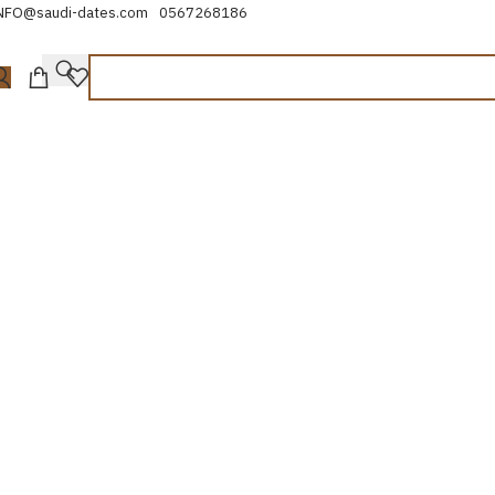
NFO@saudi-dates.com
0567268186
OR