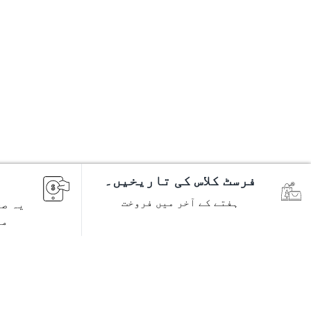
فرسٹ کلاس کی تاریخیں۔
ہفتے کے آخر میں فروخت
یہ صح
مص